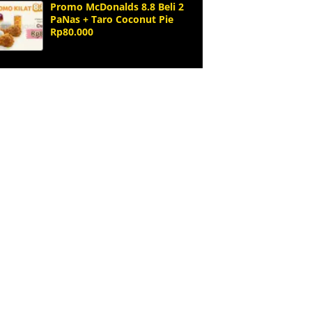
Promo McDonalds 8.8 Beli 2
PaNas + Taro Coconut Pie
Rp80.000