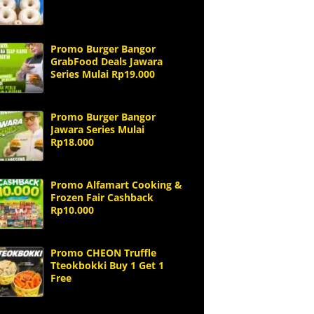
Promo Burger Bangor
GrabFood Deals Jawara
Series Mulai Rp19.000
Promo Burger Bangor
Jawara Series Mulai
Rp18.000
Promo Alfamart Cooking &
Frozen Fair Cashback
Rp10.000
Promo CHEON Truffle
Tteokbokki Buy 1 Get 1
Free