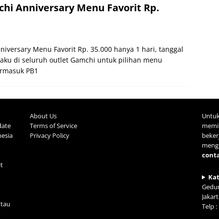
hi Anniversary Menu Favorit Rp.
iversary Menu Favorit Rp. 35.000 hanya 1 hari, tanggal
laku di seluruh outlet Gamchi untuk pilihan menu
ermasuk PB1
About Us
Untuk
date
Terms of Service
memil
nesia
Privacy Policy
beke
mengh
cont
it
Ka
Gedun
Jakar
tau
Telp 