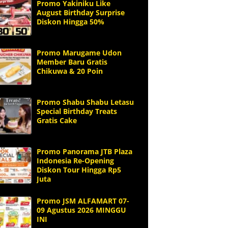
Promo Yakiniku Like
August Birthday Surprise
Diskon Hingga 50%
Promo Marugame Udon
Member Baru Gratis
Chikuwa & 20 Poin
Promo Shabu Shabu Letasu
Special Birthday Treats
Gratis Cake
Promo Panorama JTB Plaza
Indonesia Re-Opening
Diskon Tour Hingga Rp5
Juta
Promo JSM ALFAMART 07-
09 Agustus 2026 MINGGU
INI