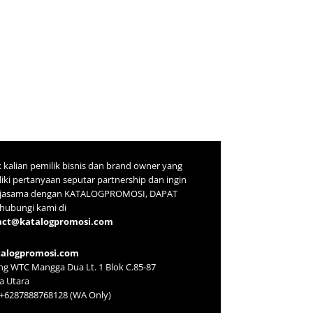
 kalian pemilik bisnis dan brand owner yang
iki pertanyaan seputar partnership dan ingin
rjasama dengan KATALOGPROMOSI, DAPAT
ubungi kami di
act@katalogpromosi.com
talogpromosi.com
g WTC Mangga Dua Lt. 1 Blok C.85-87
ta Utara
: +6287888768128 (WA Only)