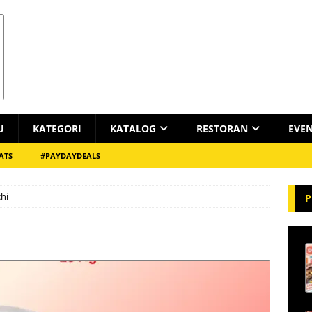
U
KATEGORI
KATALOG
RESTORAN
EVE
ATS
#PAYDAYDEALS
hi
P