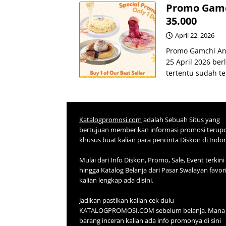
Promo Gamc
35.000
April 22, 2026
Promo Gamchi Ann
25 April 2026 ber
tertentu sudah t
Katalogpromosi.com
adalah Sebuah Situs yang
bertujuan memberikan informasi promosi terup
khusus buat kalian para pencinta Diskon di Indo
Mulai dari Info Diskon, Promo, Sale, Event terkini
hingga Katalog Belanja dari Pasar Swalayan favor
kalian lengkap ada disini.
Jadikan pastikan kalian cek dulu
KATALOGPROMOSI.COM sebelum belanja. Mana 
barang inceran kalian ada info promonya di sini