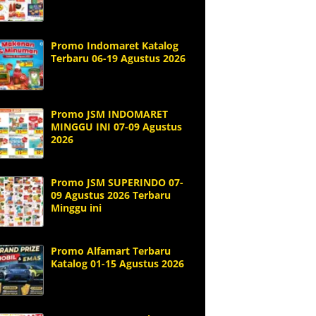
Promo Indomaret Katalog
Terbaru 06-19 Agustus 2026
Promo JSM INDOMARET
MINGGU INI 07-09 Agustus
2026
Promo JSM SUPERINDO 07-
09 Agustus 2026 Terbaru
Minggu ini
Promo Alfamart Terbaru
Katalog 01-15 Agustus 2026