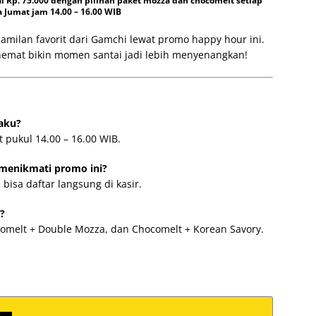
Rp. 75.000 dengan pilihan paket mozza dan chocomelt setiap
 Jumat jam 14.00 – 16.00 WIB
milan favorit dari Gamchi lewat promo happy hour ini.
hemat bikin momen santai jadi lebih menyenangkan!
aku?
 pukul 14.00 – 16.00 WIB.
menikmati promo ini?
bisa daftar langsung di kasir.
?
omelt + Double Mozza, dan Chocomelt + Korean Savory.