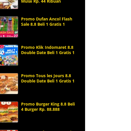
Mulai Rp. 44 Ribuan
Promo Dufan Ancol Flash
Sale 8.8 Beli 1 Gratis 1
Promo Klik Indomaret 8.8
Double Date Beli 1 Gratis 1
Promo Tous les Jours 8.8
Double Date Beli 1 Gratis 1
Promo Burger King 8.8 Beli
4 Burger Rp. 88.888