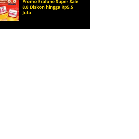
Promo Erafone Super Sale
8.8 Diskon hingga Rp5,5
Juta