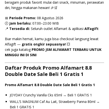
beragam produk favorit mulai dari snack, minuman, perawatan
diri, hingga makanan hewan! 🎉🛒
📅
Periode Promo:
08 Agustus 2026
🕖
Jam berlaku:
07.00–23.00 WIB
📍
Tersedia di:
Seluruh outlet Alfamart & aplikasi
Alfagift
Biar makin hemat, kamu juga bisa checkout langsung lewat
Alfagift —
gratis ongkir sepuasnya!
💥
cek juga katalog
PROMO JSM ALFAMART TERBARU UNTUK
MINGGU INI DI SINI
Daftar Produk Promo Alfamart 8.8
Double Date Sale Beli 1 Gratis 1
Promo Alfamart 8.8 Double Date Sale Beli 1 Gratis 1
JOYDAY Crunchy Vanilla Cks 65ml → Beli 1 GRATIS 1
WALL’S MAGNUM Caf Au Lait, Strawberry Panna 80ml →
Beli 1 GRATIS 1