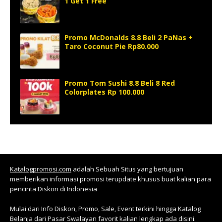
1 Get 1 Free
Promo McDonalds 8.8 Beli 2 PaNas +
Taro Coconut Pie Rp80.000
Promo Tom Sushi 8.8 Beli 8 Red
Colorplates Rp 100.000
Katalogpromosi.com
adalah Sebuah Situs yang bertujuan
memberikan informasi promosi terupdate khusus buat kalian para
pencinta Diskon di Indonesia
Mulai dari Info Diskon, Promo, Sale, Event terkini hingga Katalog
Belanja dari Pasar Swalayan favorit kalian lengkap ada disini.