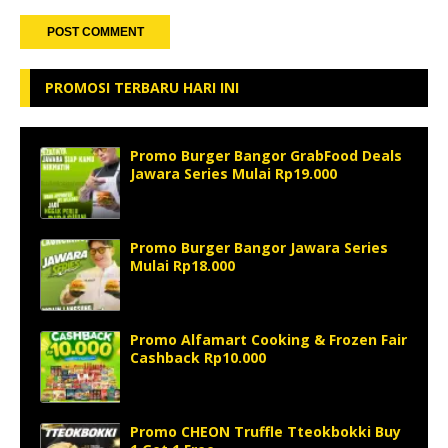
PROMOSI TERBARU HARI INI
Promo Burger Bangor GrabFood Deals
Jawara Series Mulai Rp19.000
Promo Burger Bangor Jawara Series
Mulai Rp18.000
Promo Alfamart Cooking & Frozen Fair
Cashback Rp10.000
Promo CHEON Truffle Tteokbokki Buy