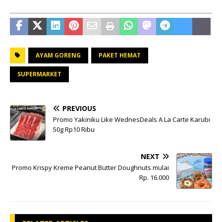
AYAM GORENG
PAKET HEMAT
SUPERMARKET
PREVIOUS
Promo Yakiniku Like WednesDeals A La Carte Karubi
50g Rp10 Ribu
NEXT
Promo Krispy Kreme Peanut Butter Doughnuts mulai
Rp. 16.000