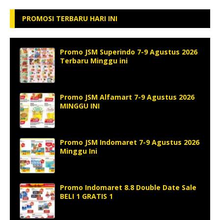
PROMOSI TERBARU HARI INI
Promo JSM Superindo 7-9 Agustus 2026
Terbaru Minggu ini
Promo JSM Alfamart 7-9 Agustus 2026
MINGGU INI
Promo JSM Indomaret 7-9 Agustus 2026
Minggu Ini
Promo Indomaret 8.8 Double Date Sale
BELI 1 GRATIS 1