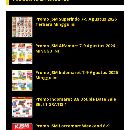
Promo JSM Superindo 7-9 Agustus 2026
Terbaru Minggu ini
Promo JSM Alfamart 7-9 Agustus 2026
MINGGU INI
Promo JSM Indomaret 7-9 Agustus 2026
Minggu Ini
Promo Indomaret 8.8 Double Date Sale
BELI 1 GRATIS 1
Promo JSM Lottemart Weekend 6-9