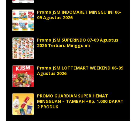
Promo JSM INDOMARET MINGGU INI 06-
09 Agustus 2026
Promo JSM SUPERINDO 07-09 Agustus
2026 Terbaru Minggu ini
Promo JSM LOTTEMART WEEKEND 06-09
Agustus 2026
PROMO GUARDIAN SUPER HEMAT
MINGGUAN – TAMBAH +Rp. 1.000 DAPAT
2 PRODUK