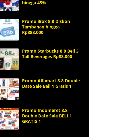
hingga 45%
Promo iBox 8.8 Diskon
Tambahan hingga
Rp888.000
Promo Starbucks 8.8 Beli 3
Tall Beverages Rp88.000
Promo Alfamart 8.8 Double
Date Sale Beli 1 Gratis 1
Promo Indomaret 8.8
Double Date Sale BELI 1
GRATIS 1