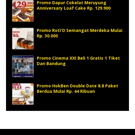
Promo Dapur Cokelat Meruyung
Anniversary Loaf Cake Rp. 129.900
Promo Roti’O Semangat Merdeka Mulai
Rp. 30.000
Promo Cinema XXI Beli 1 Gratis 1 Tiket
Dan Bandung
Promo HokBen Double Date 8.8 Paket
Berdua Mulai Rp. 44 Ribuan