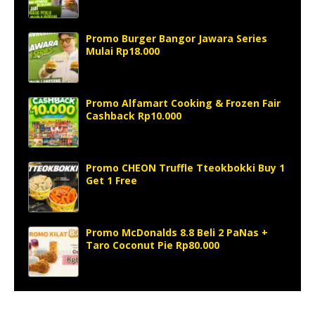
Promo Burger Bangor Jawara Series
Mulai Rp18.000
Promo Alfamart Cooking & Frozen Fair
Cashback Rp10.000
Promo CHEON Truffle Tteokbokki Buy 1
Get 1 Free
Promo McDonalds 8.8 Beli 2 PaNas +
Taro Coconut Pie Rp80.000