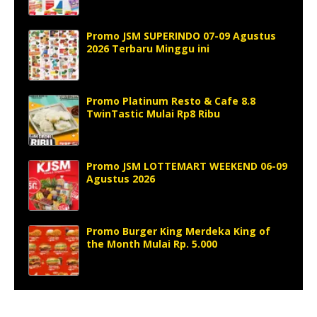
Promo JSM SUPERINDO 07-09 Agustus
2026 Terbaru Minggu ini
Promo Platinum Resto & Cafe 8.8
TwinTastic Mulai Rp8 Ribu
Promo JSM LOTTEMART WEEKEND 06-09
Agustus 2026
Promo Burger King Merdeka King of
the Month Mulai Rp. 5.000