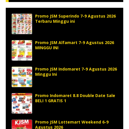
Promo JSM Superindo 7-9 Agustus 2026
Terbaru Minggu ini
Promo JSM Alfamart 7-9 Agustus 2026
MINGGU INI
Promo JSM Indomaret 7-9 Agustus 2026
Minggu Ini
Promo Indomaret 8.8 Double Date Sale
BELI 1 GRATIS 1
Promo JSM Lottemart Weekend 6-9
Agustus 2026