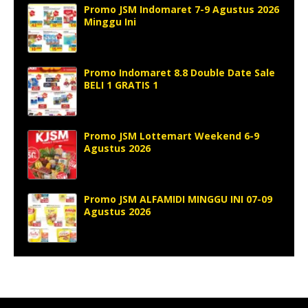
Promo JSM Indomaret 7-9 Agustus 2026
Minggu Ini
Promo Indomaret 8.8 Double Date Sale
BELI 1 GRATIS 1
Promo JSM Lottemart Weekend 6-9
Agustus 2026
Promo JSM ALFAMIDI MINGGU INI 07-09
Agustus 2026