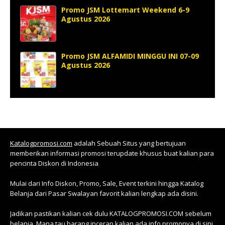
Promo JSM Lottemart Weekend 6-9
Agustus 2026
Promo JSM ALFAMIDI MINGGU INI 07-09
Agustus 2026
Katalogpromosi.com
adalah Sebuah Situs yang bertujuan
memberikan informasi promosi terupdate khusus buat kalian para
pencinta Diskon di Indonesia
Mulai dari Info Diskon, Promo, Sale, Event terkini hingga Katalog
Belanja dari Pasar Swalayan favorit kalian lengkap ada disini.
Jadikan pastikan kalian cek dulu KATALOGPROMOSI.COM sebelum
belanja. Mana tau barang inceran kalian ada info promonya di sini