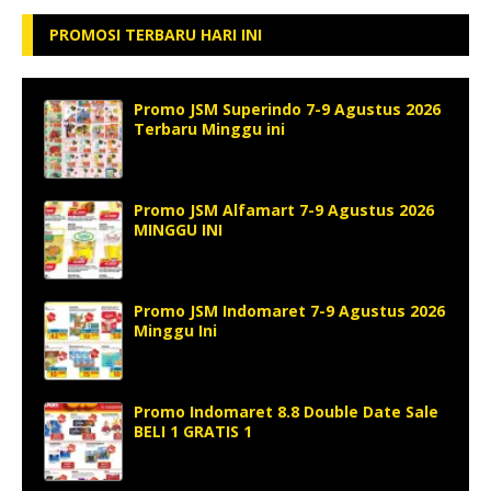
PROMOSI TERBARU HARI INI
Promo JSM Superindo 7-9 Agustus 2026
Terbaru Minggu ini
Promo JSM Alfamart 7-9 Agustus 2026
MINGGU INI
Promo JSM Indomaret 7-9 Agustus 2026
Minggu Ini
Promo Indomaret 8.8 Double Date Sale
BELI 1 GRATIS 1