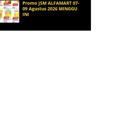
Promo JSM ALFAMART 07-
09 Agustus 2026 MINGGU
INI