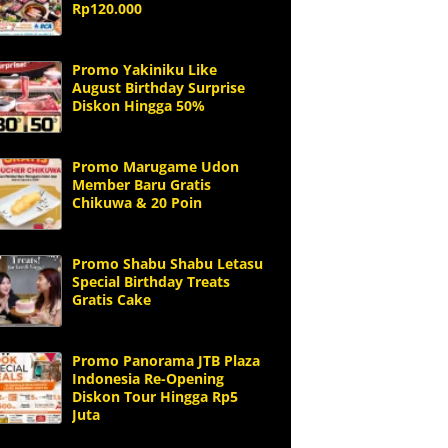
Rp120.000
Promo Yakiniku Like
August Birthday Surprise
Diskon Hingga 50%
Promo Marugame Udon
Member Baru Gratis
Chikuwa & 20 Poin
Promo Shabu Shabu Letasu
Special Birthday Treats
Gratis Cake
Promo Panorama JTB Plaza
Indonesia Re-Opening
Diskon Tour Hingga Rp5
Juta