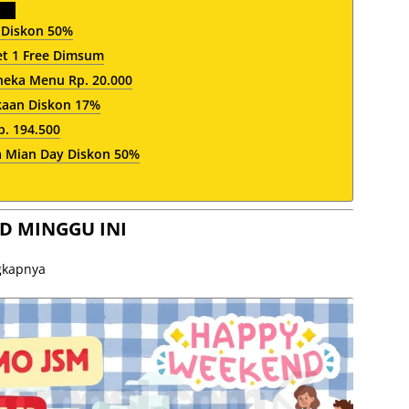
 Diskon 50%
et 1 Free Dimsum
neka Menu Rp. 20.000
kaan Diskon 17%
. 194.500
a Mian Day Diskon 50%
D MINGGU INI
ngkapnya