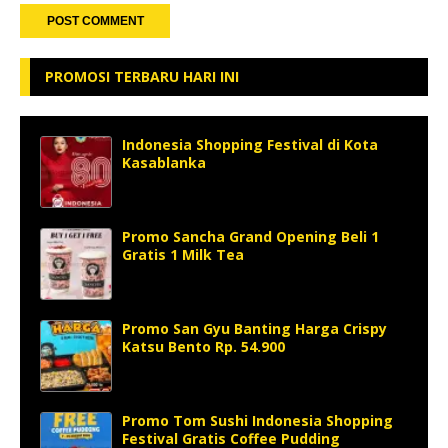
PROMOSI TERBARU HARI INI
Indonesia Shopping Festival di Kota
Kasablanka
Promo Sancha Grand Opening Beli 1
Gratis 1 Milk Tea
Promo San Gyu Banting Harga Crispy
Katsu Bento Rp. 54.900
Promo Tom Sushi Indonesia Shopping
Festival Gratis Coffee Pudding