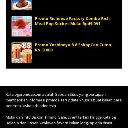
Promo Richeese Factory Combo Rich
Meal Pop Socket Mulai Rp49.091
Promo Yoshinoya 8.8 EsKopCen Cuma
Rp. 8.000
Katalogpromosi.com
adalah Sebuah Situs yang bertujuan
memberikan informasi promosi terupdate khusus buat kalian para
pencinta Diskon di Indonesia
Mulai dari Info Diskon, Promo, Sale, Event terkini hingga Katalog
Belanja dari Pasar Swalayan favorit kalian lengkap ada disini.