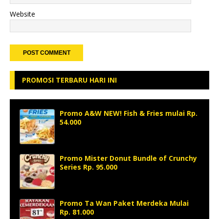
Website
PROMOSI TERBARU HARI INI
Promo A&W NEW! Fish & Fries mulai Rp.
54.000
Promo Mister Donut Bundle of Crunchy
Series Rp. 95.000
Promo Ta Wan Paket Merdeka Mulai
Rp. 81.000