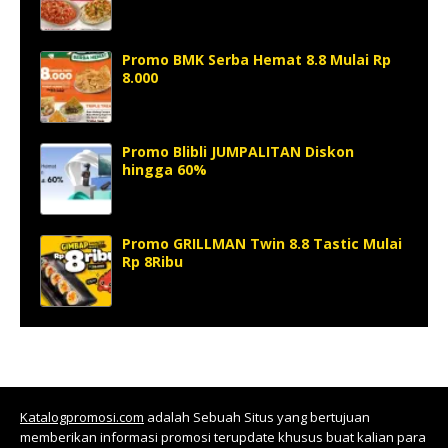
Promo BMK Serba Hemat 8.8 Mulai Rp
8.000
Promo Blibli JUMPALITAN Diskon
hingga 60%
Promo GRILLMAN Twin 8.8 Tastic Mulai
Rp 8Ribu
Katalogpromosi.com
adalah Sebuah Situs yang bertujuan
memberikan informasi promosi terupdate khusus buat kalian para