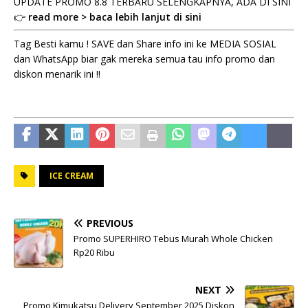
UPDATE PROMO 8.8 TERBARU SELENGKAPNYA, ADA DI SINI
👉
read more > baca lebih lanjut di sini
Tag Besti kamu ! SAVE dan Share info ini ke MEDIA SOSIAL
dan WhatsApp biar gak mereka semua tau info promo dan
diskon menarik ini !!
ICE CREAM
PREVIOUS
Promo SUPERHIRO Tebus Murah Whole Chicken
Rp20 Ribu
NEXT
Promo Kimukatsu Delivery September 2025 Diskon