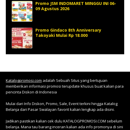
Promo JSM INDOMARET MINGGU INI 06-
09 Agustus 2026
Promo Gindaco 8th Anniversary
Takoyaki Mulai Rp 18.000
Katalogpromosi.com
adalah Sebuah Situs yang bertujuan
memberikan informasi promosi terupdate khusus buat kalian para
pencinta Diskon di Indonesia
Mulai dari Info Diskon, Promo, Sale, Event terkini hingga Katalog
Belanja dari Pasar Swalayan favorit kalian lengkap ada disini.
Jadikan pastikan kalian cek dulu KATALOGPROMOSI.COM sebelum
belanja. Mana tau barang inceran kalian ada info promonya di sini