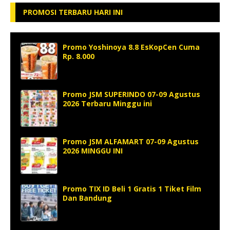
PROMOSI TERBARU HARI INI
Promo Yoshinoya 8.8 EsKopCen Cuma
Rp. 8.000
Promo JSM SUPERINDO 07-09 Agustus
2026 Terbaru Minggu ini
Promo JSM ALFAMART 07-09 Agustus
2026 MINGGU INI
Promo TIX ID Beli 1 Gratis 1 Tiket Film
Dan Bandung