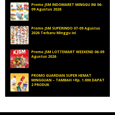
Promo JSM INDOMARET MINGGU INI 06-
09 Agustus 2026
Promo JSM SUPERINDO 07-09 Agustus
2026 Terbaru Minggu ini
Promo JSM LOTTEMART WEEKEND 06-09
Agustus 2026
PROMO GUARDIAN SUPER HEMAT
MINGGUAN – TAMBAH +Rp. 1.000 DAPAT
2 PRODUK