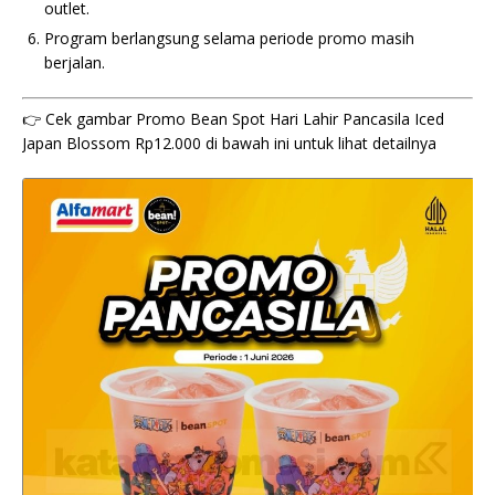
outlet.
Program berlangsung selama periode promo masih
berjalan.
👉 Cek gambar Promo Bean Spot Hari Lahir Pancasila Iced
Japan Blossom Rp12.000 di bawah ini untuk lihat detailnya