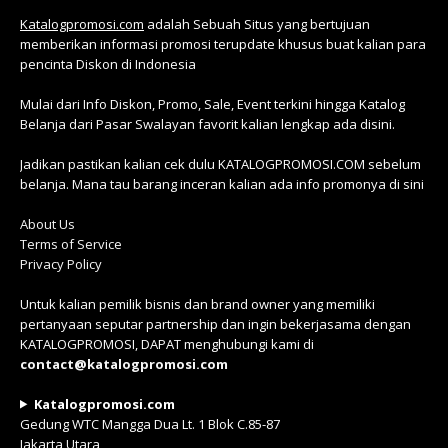
Katalogpromosi.com
adalah Sebuah Situs yang bertujuan
memberikan informasi promosi terupdate khusus buat kalian para
pencinta Diskon di Indonesia
Mulai dari Info Diskon, Promo, Sale, Event terkini hingga Katalog
Belanja dari Pasar Swalayan favorit kalian lengkap ada disini.
Jadikan pastikan kalian cek dulu KATALOGPROMOSI.COM sebelum
belanja. Mana tau barang inceran kalian ada info promonya di sini
About Us
Terms of Service
Privacy Policy
Untuk kalian pemilik bisnis dan brand owner yang memiliki
pertanyaan seputar partnership dan ingin bekerjasama dengan
KATALOGPROMOSI, DAPAT menghubungi kami di
contact@katalogpromosi.com
Katalogpromosi.com
Gedung WTC Mangga Dua Lt. 1 Blok C.85-87
Jakarta Utara