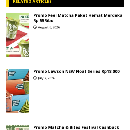
RELATED ARTICLES
Promo Feel Matcha Paket Hemat Merdeka
Rp 55Ribu
August 6, 2026
Promo Lawson NEW Float Series Rp18.000
July 7, 2026
Promo Matcha & Bites Festival Cashback