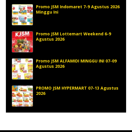
Promo JSM Indomaret 7-9 Agustus 2026
Minggu Ini
Promo JSM Lottemart Weekend 6-9
Agustus 2026
Promo JSM ALFAMIDI MINGGU INI 07-09
Agustus 2026
PROMO JSM HYPERMART 07-13 Agustus
2026