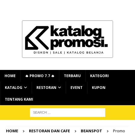
HOME
🔥 PROMO 7.7 🔥
TERBARU
KATEGORI
KATALOG
RESTORAN
EVENT
KUPON
TENTANG KAMI
HOME
RESTORAN DAN CAFE
BEANSPOT
Promo