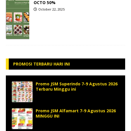
OCTO 50%
October 22, 2025
PROMOSI TERBARU HARI INI
Promo JSM Superindo 7-9 Agustus 2026
Terbaru Minggu ini
Promo JSM Alfamart 7-9 Agustus 2026
MINGGU INI