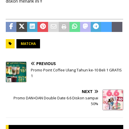
diskon menarik ini !!
MATCHA
PREVIOUS
Promo Point Coffee Ulang Tahun ke-10 Beli 1 GRATIS
1
NEXT
Promo DAN+DAN Double Date 6.6 Diskon sampai
50%