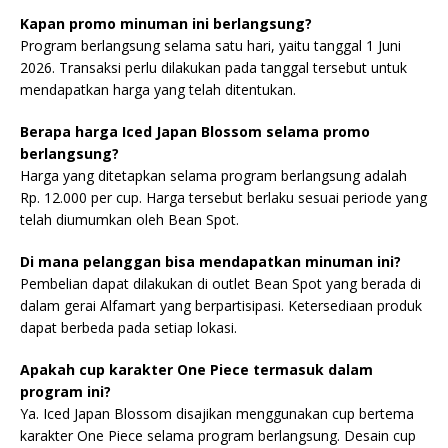
Kapan promo minuman ini berlangsung?
Program berlangsung selama satu hari, yaitu tanggal 1 Juni
2026. Transaksi perlu dilakukan pada tanggal tersebut untuk
mendapatkan harga yang telah ditentukan.
Berapa harga Iced Japan Blossom selama promo
berlangsung?
Harga yang ditetapkan selama program berlangsung adalah
Rp. 12.000 per cup. Harga tersebut berlaku sesuai periode yang
telah diumumkan oleh Bean Spot.
Di mana pelanggan bisa mendapatkan minuman ini?
Pembelian dapat dilakukan di outlet Bean Spot yang berada di
dalam gerai Alfamart yang berpartisipasi. Ketersediaan produk
dapat berbeda pada setiap lokasi.
Apakah cup karakter One Piece termasuk dalam
program ini?
Ya. Iced Japan Blossom disajikan menggunakan cup bertema
karakter One Piece selama program berlangsung. Desain cup