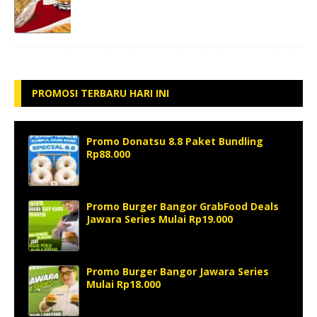
PROMOSI TERBARU HARI INI
Promo Donatsu 8.8 Paket Bundling
Rp88.000
Promo Burger Bangor GrabFood Deals
Jawara Series Mulai Rp19.000
Promo Burger Bangor Jawara Series
Mulai Rp18.000