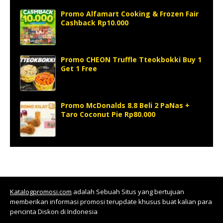
Promo Alfamart Cooking & Frozen Fair
Cashback Rp10.000
Promo CHEON Truffle Tteokbokki Buy 1
Get 1 Free
Promo McDonalds 8.8 Beli 2 PaNas +
Taro Coconut Pie Rp80.000
Katalogpromosi.com
adalah Sebuah Situs yang bertujuan
memberikan informasi promosi terupdate khusus buat kalian para
pencinta Diskon di Indonesia