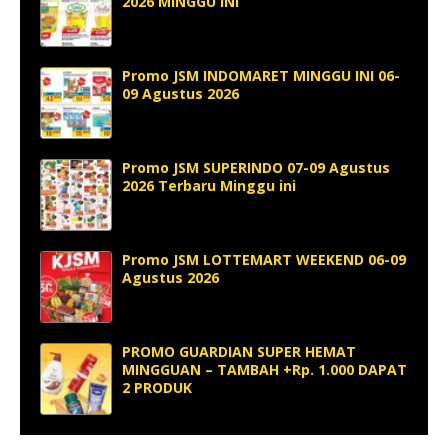
2026 MINGGU INI
Promo JSM INDOMARET MINGGU INI 06-
09 Agustus 2026
Promo JSM SUPERINDO 07-09 Agustus
2026 Terbaru Minggu ini
Promo JSM LOTTEMART WEEKEND 06-09
Agustus 2026
PROMO GUARDIAN SUPER HEMAT
MINGGUAN – TAMBAH +Rp. 1.000 DAPAT
2 PRODUK