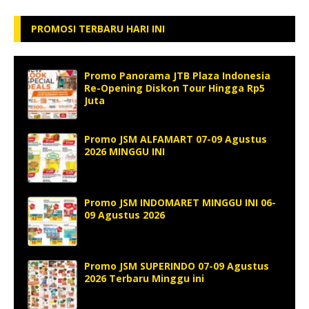
PROMOSI TERBARU HARI INI
Promo Panorama JTB Plaza Indonesia
Re-Opening Diskon Tour Hingga Rp5
Juta
Promo JSM ALFAMART 07-09 Agustus
2026 MINGGU INI
Promo JSM INDOMARET MINGGU INI 06-
09 Agustus 2026
Promo JSM SUPERINDO 07-09 Agustus
2026 Terbaru Minggu ini