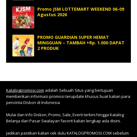
Promo JSM LOTTEMART WEEKEND 06-09
Agustus 2026
PROMO GUARDIAN SUPER HEMAT
MINGGUAN – TAMBAH +Rp. 1.000 DAPAT
2 PRODUK
Katalogpromosi.com
adalah Sebuah Situs yang bertujuan
memberikan informasi promosi terupdate khusus buat kalian para
pencinta Diskon di Indonesia
Mulai dari Info Diskon, Promo, Sale, Event terkini hingga Katalog
Belanja dari Pasar Swalayan favorit kalian lengkap ada disini.
Jadikan pastikan kalian cek dulu KATALOGPROMOSI.COM sebelum