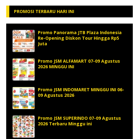
PROMOSI TERBARU HARI INI
Promo Panorama JTB Plaza Indonesia
Re-Opening Diskon Tour Hingga Rp5
Juta
Promo JSM ALFAMART 07-09 Agustus
2026 MINGGU INI
Promo JSM INDOMARET MINGGU INI 06-
09 Agustus 2026
Promo JSM SUPERINDO 07-09 Agustus
2026 Terbaru Minggu ini