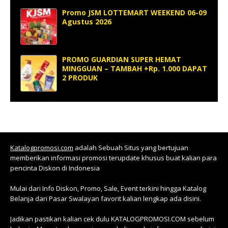
Promo JSM LOTTEMART WEEKEND 06-09
Agustus 2026
PROMO GUARDIAN SUPER HEMAT
MINGGUAN – TAMBAH +Rp. 1.000 DAPAT
2 PRODUK
Katalogpromosi.com
adalah Sebuah Situs yang bertujuan
memberikan informasi promosi terupdate khusus buat kalian para
pencinta Diskon di Indonesia
Mulai dari Info Diskon, Promo, Sale, Event terkini hingga Katalog
Belanja dari Pasar Swalayan favorit kalian lengkap ada disini.
Jadikan pastikan kalian cek dulu KATALOGPROMOSI.COM sebelum