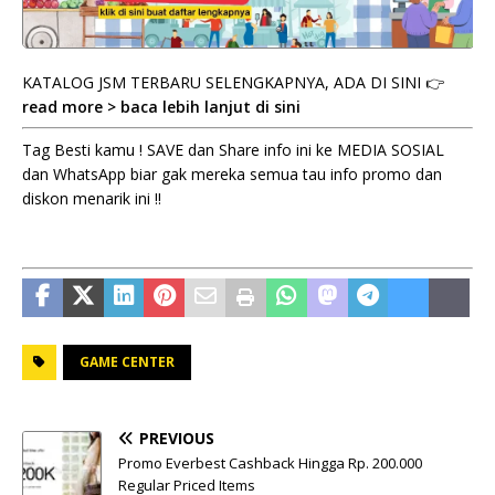
KATALOG JSM TERBARU SELENGKAPNYA, ADA DI SINI 👉
read more > baca lebih lanjut di sini
Tag Besti kamu ! SAVE dan Share info ini ke MEDIA SOSIAL
dan WhatsApp biar gak mereka semua tau info promo dan
diskon menarik ini !!
GAME CENTER
PREVIOUS
Promo Everbest Cashback Hingga Rp. 200.000
Regular Priced Items