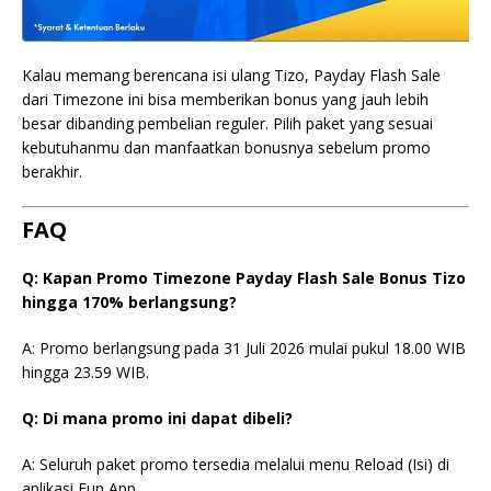
Kalau memang berencana isi ulang Tizo, Payday Flash Sale
dari Timezone ini bisa memberikan bonus yang jauh lebih
besar dibanding pembelian reguler. Pilih paket yang sesuai
kebutuhanmu dan manfaatkan bonusnya sebelum promo
berakhir.
FAQ
Q: Kapan Promo Timezone Payday Flash Sale Bonus Tizo
hingga 170% berlangsung?
A: Promo berlangsung pada 31 Juli 2026 mulai pukul 18.00 WIB
hingga 23.59 WIB.
Q: Di mana promo ini dapat dibeli?
A: Seluruh paket promo tersedia melalui menu Reload (Isi) di
aplikasi Fun App.