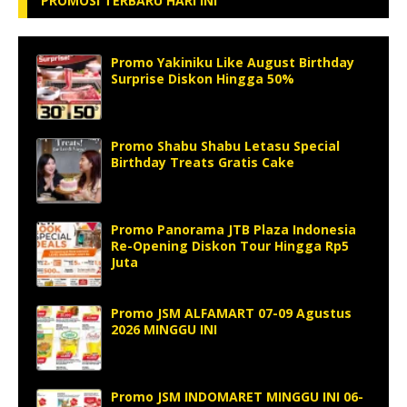
PROMOSI TERBARU HARI INI
Promo Yakiniku Like August Birthday
Surprise Diskon Hingga 50%
Promo Shabu Shabu Letasu Special
Birthday Treats Gratis Cake
Promo Panorama JTB Plaza Indonesia
Re-Opening Diskon Tour Hingga Rp5
Juta
Promo JSM ALFAMART 07-09 Agustus
2026 MINGGU INI
Promo JSM INDOMARET MINGGU INI 06-