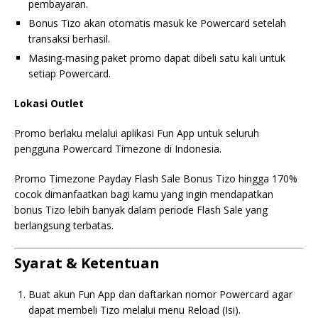
pembayaran.
Bonus Tizo akan otomatis masuk ke Powercard setelah
transaksi berhasil.
Masing-masing paket promo dapat dibeli satu kali untuk
setiap Powercard.
Lokasi Outlet
Promo berlaku melalui aplikasi Fun App untuk seluruh
pengguna Powercard Timezone di Indonesia.
Promo Timezone Payday Flash Sale Bonus Tizo hingga 170%
cocok dimanfaatkan bagi kamu yang ingin mendapatkan
bonus Tizo lebih banyak dalam periode Flash Sale yang
berlangsung terbatas.
Syarat & Ketentuan
Buat akun Fun App dan daftarkan nomor Powercard agar
dapat membeli Tizo melalui menu Reload (Isi).