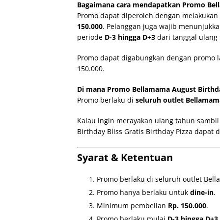
Bagaimana cara mendapatkan Promo Bellam
Promo dapat diperoleh dengan melakukan
150.000
. Pelanggan juga wajib menunjukk
periode
D-3 hingga D+3
dari tanggal ulang
Promo dapat digabungkan dengan promo l
150.000.
Di mana Promo Bellamama August Birthday 
Promo berlaku di
seluruh outlet Bellamam
Kalau ingin merayakan ulang tahun sambil
Birthday Bliss Gratis Birthday Pizza dapat
Syarat & Ketentuan
Promo berlaku di seluruh outlet Bel
Promo hanya berlaku untuk
dine-in
.
Minimum pembelian
Rp. 150.000
.
Promo berlaku mulai
D-3 hingga D+3