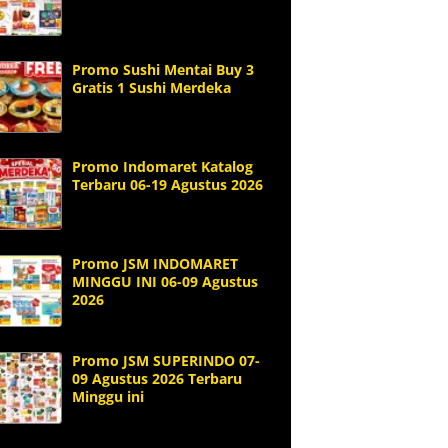
Promo Sushi Mentai Buy 3
Gratis 1 Sushi Merdeka
Promo Indomaret Katalog
Terbaru 06-19 Agustus 2026
Promo JSM INDOMARET
MINGGU INI 06-09 Agustus
2026
Promo JSM SUPERINDO 07-
09 Agustus 2026 Terbaru
Minggu ini