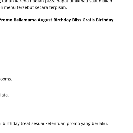
tahun karena hadiah pizza dapat dinikmati saat makan
i menu tersebut secara terpisah.
Promo Bellamama August Birthday Bliss Gratis Birthday
rooms.
iata.
i birthday treat sesuai ketentuan promo yang berlaku.