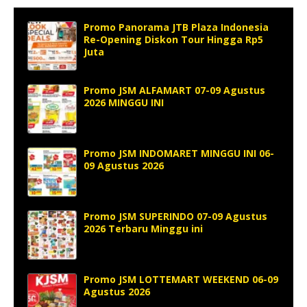
Promo Panorama JTB Plaza Indonesia
Re-Opening Diskon Tour Hingga Rp5
Juta
Promo JSM ALFAMART 07-09 Agustus
2026 MINGGU INI
Promo JSM INDOMARET MINGGU INI 06-
09 Agustus 2026
Promo JSM SUPERINDO 07-09 Agustus
2026 Terbaru Minggu ini
Promo JSM LOTTEMART WEEKEND 06-09
Agustus 2026