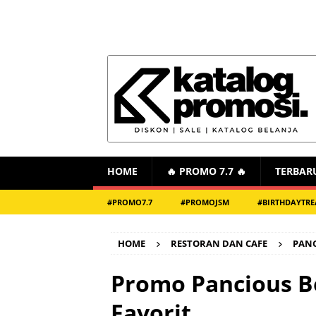
HOME
🔥 PROMO 7.7 🔥
TERBAR
#PROMO7.7
#PROMOJSM
#BIRTHDAYTRE
HOME
RESTORAN DAN CAFE
PAN
Promo Pancious Bel
Favorit