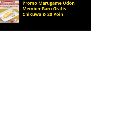
Promo Marugame Udon
Member Baru Gratis
Chikuwa & 20 Poin