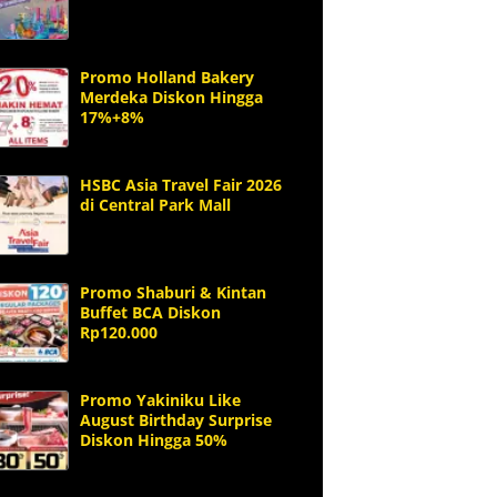
Promo Holland Bakery
Merdeka Diskon Hingga
17%+8%
HSBC Asia Travel Fair 2026
di Central Park Mall
Promo Shaburi & Kintan
Buffet BCA Diskon
Rp120.000
Promo Yakiniku Like
August Birthday Surprise
Diskon Hingga 50%