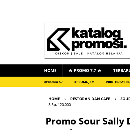
HOME
🔥 PROMO 7.7 🔥
TERBAR
#PROMO7.7
#PROMOJSM
#BIRTHDAYTRE
HOME
RESTORAN DAN CAFE
SOUR
3 Rp. 120.000
Promo Sour Sally