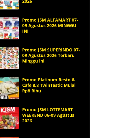
2026
Promo JSM ALFAMART 07-
09 Agustus 2026 MINGGU
INI
Promo JSM SUPERINDO 07-
09 Agustus 2026 Terbaru
Minggu ini
Promo Platinum Resto &
Cafe 8.8 TwinTastic Mulai
Rp8 Ribu
Promo JSM LOTTEMART
WEEKEND 06-09 Agustus
2026