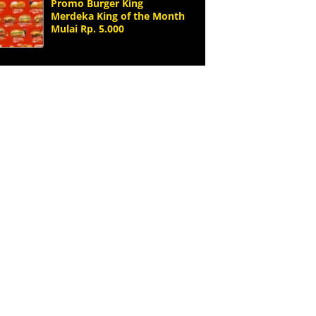
Promo Burger King
Merdeka King of the Month
Mulai Rp. 5.000