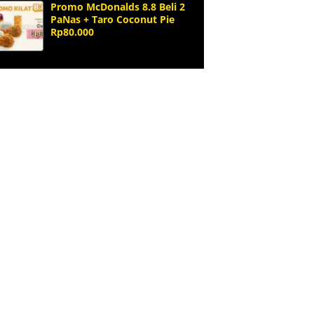
Promo McDonalds 8.8 Beli 2
PaNas + Taro Coconut Pie
Rp80.000