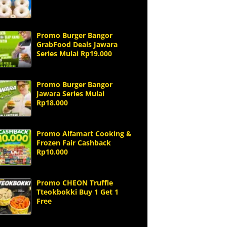
Promo Burger Bangor
GrabFood Deals Jawara
Series Mulai Rp19.000
Promo Burger Bangor
Jawara Series Mulai
Rp18.000
Promo Alfamart Cooking &
Frozen Fair Cashback
Rp10.000
Promo CHEON Truffle
Tteokbokki Buy 1 Get 1
Free