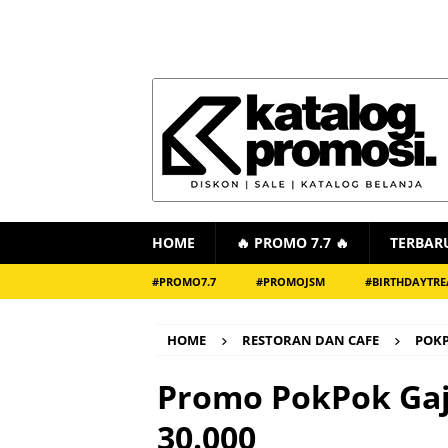
HOME
🔥 PROMO 7.7 🔥
TERBAR
#PROMO7.7
#PROMOJSM
#BIRTHDAYTRE
HOME
RESTORAN DAN CAFE
POK
Promo PokPok Gaj
30.000