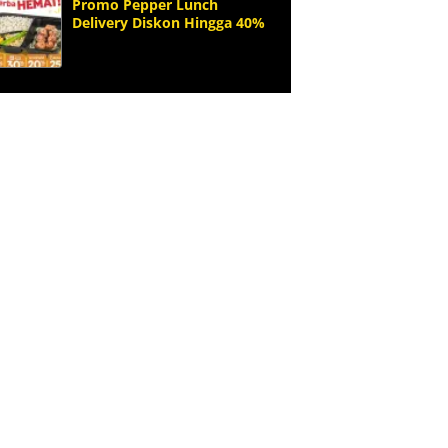
Promo Pepper Lunch
Delivery Diskon Hingga 40%