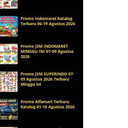
Promo Indomaret Katalog
Terbaru 06-19 Agustus 2026
Promo JSM INDOMARET
MINGGU INI 07-09 Agustus
2026
Promo JSM SUPERINDO 07-
09 Agustus 2026 Terbaru
Minggu ini
Promo Alfamart Terbaru
Katalog 01-15 Agustus 2026